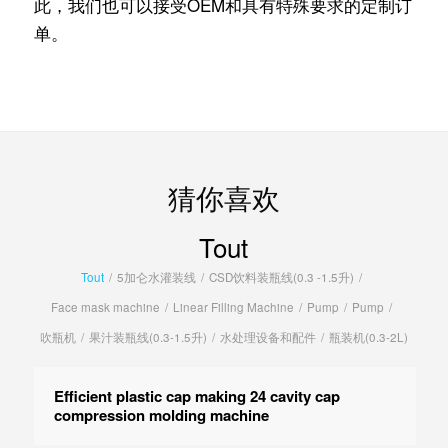
此，我们也可以接受OEM和具有特殊要求的定制订
单。
猜你喜欢
Tout
Tout
/
5加仑水灌装线
/
CSD饮料装瓶线(0.3 -1.5升)
/
Face mask machine
/
Linear Filling Machine
/
Pump
/
Pump
/
吹瓶机
/
果汁装瓶线(0.3-1.5升)
/
水处理设备和配件
/
瓶装机(0.3-2L)
Efficient plastic cap making 24 cavity cap
compression molding machine