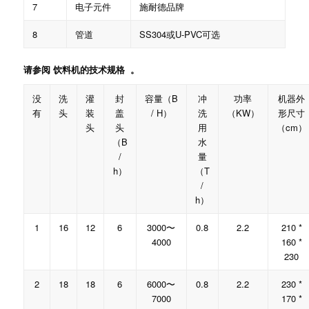
7
电子元件
施耐德品牌
8
管道
SS304或U-PVC可选
请参阅 饮料机的技术规格 。
没
洗
灌
封
容量（B
冲
功率
机器外
有
头
装
盖
/ H）
洗
（KW）
形尺寸
头
头
用
（cm）
（B
水
/
量
h）
（T
/
h）
1
16
12
6
3000〜
0.8
2.2
210 *
4000
160 *
230
2
18
18
6
6000〜
0.8
2.2
230 *
7000
170 *