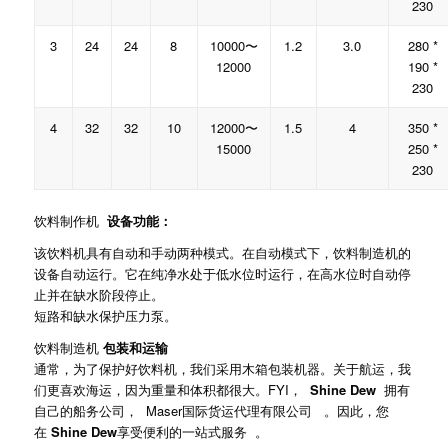
230
3
24
24
8
10000〜
1.2
3.0
280 *
12000
190 *
230
4
32
32
10
12000〜
1.5
4
350 *
15000
250 *
230
饮料制作机
设备功能：
该饮料机具有自动和手动两种模式。在自动模式下，饮料制造机的
设备自动运行。它在纯净水处于低水位时运行，在高水位时自动停
止并在缺水阶段停止。
短路和缺水保护压力泵。
饮料制造机
包装和运输
通常，为了保护好饮料机，我们采用木箱包装机器。关于航运，我
们更喜欢海运，因为重量和体积都很大。FYI，
Shine Dew
拥有
自己的船务公司， Maser国际货运代理有限公司 。因此，您
在
Shine Dew
享受便利的一站式服务 。