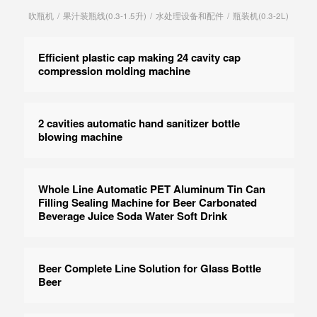
吹瓶机
/
果汁装瓶线(0.3-1.5升)
/
水处理设备和配件
/
瓶装机(0.3-2L)
Efficient plastic cap making 24 cavity cap
compression molding machine
2 cavities automatic hand sanitizer bottle
blowing machine
Whole Line Automatic PET Aluminum Tin Can
Filling Sealing Machine for Beer Carbonated
Beverage Juice Soda Water Soft Drink
Beer Complete Line Solution for Glass Bottle
Beer