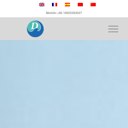
Mobile:+86 18925283027